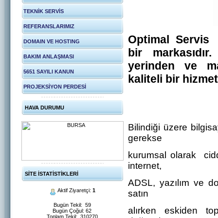
TEKNİK SERVİS
REFERANSLARIMIZ
Optimal Servis
DOMAIN VE HOSTING
bir markasıdır.
BAKIM ANLAŞMASI
yerinden ve
m
5651 SAYILI KANUN
kaliteli bir hizme
PROJEKSİYON PERDESİ
HAVA DURUMU
Bilindiği üzere bilg
gerekse
kurumsal olarak cidd
internet,
SİTE İSTATİSTİKLERİ
ADSL, yazılım ve don
Aktif Ziyaretçi:
1
satın
Bugün Tekil: 59
alırken eskiden t
Bugün Çoğul: 62
Toplam Tekil: 310270