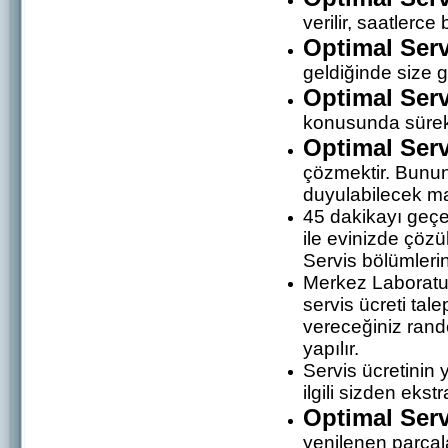
verilir, saatler
Optimal Serv
geldiğinde size g
Optimal Serv
konusunda sürekl
Optimal Serv
çözmektir. Bunun 
duyulabilecek ma
45 dakikayı geçe
ile evinizde çöz
Servis bölümlerin
Merkez Laboratua
servis ücreti tal
vereceğiniz rand
yapılır.
Servis ücretinin 
ilgili sizden ekst
Optimal Serv
yenilenen parçala