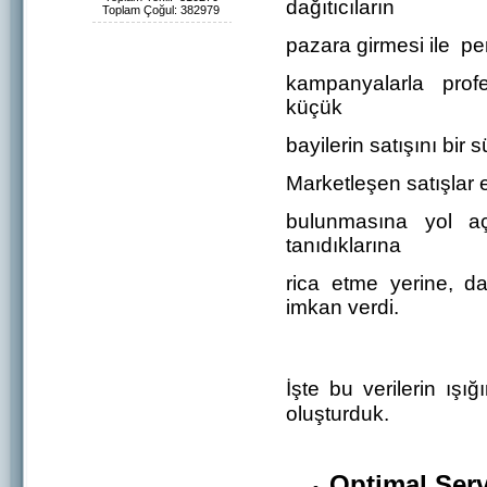
dağıtıcıların
Toplam Çoğul: 382979
pazara girmesi ile pe
kampanyalarla prof
küçük
bayilerin satışını bir
Marketleşen satışlar 
bulunmasına yol açtı
tanıdıklarına
rica etme yerine, d
imkan verdi.
İşte bu verilerin ışı
oluşturduk.
Optimal Serv