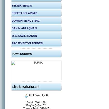
TEKNİK SERVİS
REFERANSLARIMIZ
DOMAIN VE HOSTING
BAKIM ANLAŞMASI
5651 SAYILI KANUN
PROJEKSİYON PERDESİ
HAVA DURUMU
SİTE İSTATİSTİKLERİ
Aktif Ziyaretçi:
0
Bugün Tekil: 58
Bugün Çoğul: 62
Toplam Tekil: 310147