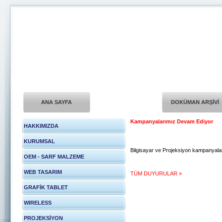
ANA SAYFA
DOKÜMAN ARŞİVİ
Kampanyalarımız Devam Ediyor
HAKKIMIZDA
KURUMSAL
Bilgisayar ve Projeksiyon kampanyal
OEM - SARF MALZEME
WEB TASARIM
TÜM DUYURULAR »
GRAFİK TABLET
WIRELESS
PROJEKSİYON