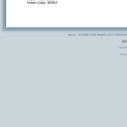
Toplam Çoğul: 382853
Adres : ESENEVLER MAHALLESİ ERDOĞAN 
bil
Copyr
Desi