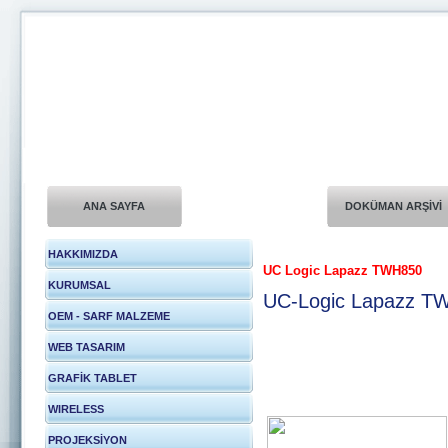
ANA SAYFA
DOKÜMAN ARŞİVİ
HAKKIMIZDA
UC Logic Lapazz TWH850
KURUMSAL
UC-Logic Lapazz TWH
OEM - SARF MALZEME
WEB TASARIM
GRAFİK TABLET
WIRELESS
PROJEKSİYON