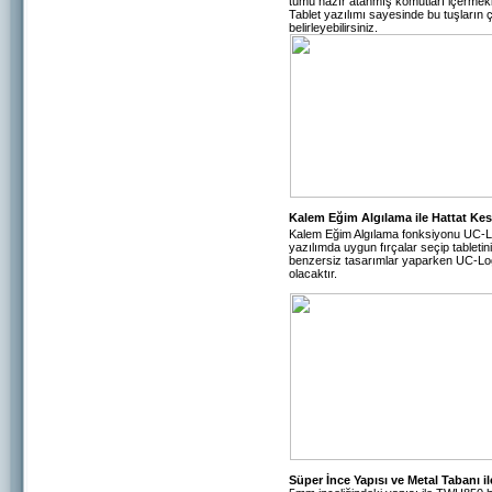
tümü hazır atanmış komutları içermek
Tablet yazılımı sayesinde bu tuşların 
belirleyebilirsiniz.
Kalem Eğim Algılama ile Hattat Kes
Kalem Eğim Algılama fonksiyonu UC-Log
yazılımda uygun fırçalar seçip tabletin
benzersiz tasarımlar yaparken UC-Log
olacaktır.
Süper İnce Yapısı ve Metal Tabanı il