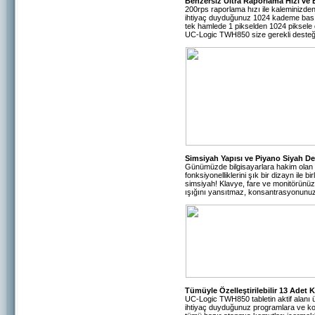
Benzersiz Ultra Raporlama Hızı ve 
200rps raporlama hızı ile kaleminizden
ihtiyaç duyduğunuz 1024 kademe bası
tek hamlede 1 pikselden 1024 piksele
UC-Logic TWH850 size gerekli desteğ
Simsiyah Yapısı ve Piyano Siyah Deta
Günümüzde bilgisayarlara hakim olan s
fonksiyonelliklerini şık bir dizayn ile 
simsiyah! Klavye, fare ve monitörünüz
ışığını yansıtmaz, konsantrasyonun
Tümüyle Özelleştirilebilir 13 Adet 
UC-Logic TWH850 tabletin aktif alanı ü
ihtiyaç duyduğunuz programlara ve kom