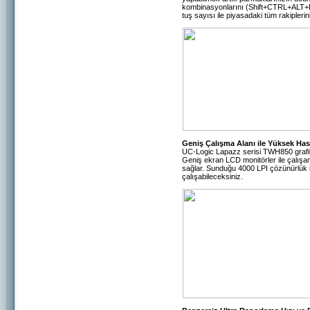
kombinasyonlarını (Shift+CTRL+ALT+H
tuş sayısı ile piyasadaki tüm rakipleri
Geniş Çalışma Alanı ile Yüksek Has
UC-Logic Lapazz serisi TWH850 grafik
Geniş ekran LCD monitörler ile çalışan
sağlar. Sunduğu 4000 LPI çözünürlük i
çalışabileceksiniz.