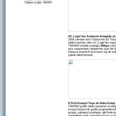
Toplam Çoğul: 382607
UC Logic'ten Kullanım Kolaylığı ve 
2006 yılından beri Türkiye'nin En Yüks
tablet markası olan UC-Logic'ten yepyen
TWH850 modeli sunduğu
200rps
yüks
aynı segmenteki rakiplerinin üçte biri 
kolayca erişimli 8 özel harici tuş ile k
çabuk bitireceksiniz.
8 Özel Kısayol Tuşu ile Daha Kolay
TWH850 grafik tablet tamamen özelleştir
kısayol butonu ile grafik programlarında
grupla, yaklaştır/uzaklaştır gibi fonks
yapabilmek artık parmaklarınızın ucun