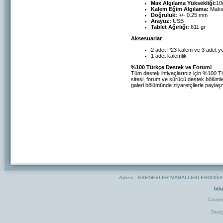
Max Algılama Yüksekliği:
1
Kalem Eğim Algılama:
Maks
Doğruluk:
+/- 0.25 mm
Arayüz:
USB
Tablet Ağırlığı:
611 gr
Aksesuarlar
2 adet P23 kalem ve 3 adet y
1 adet kalemlik
%100 Türkçe Destek ve Forum!
Tüm destek ihtiyaçlarınız için %100 T
sitesi, forum ve sürücü destek bölümler
galeri bölümünde ziyaretçilerle paylaş
Adres : ESENEVLER MAHALLESİ ERDOĞAN 
bil
Copyr
Desi