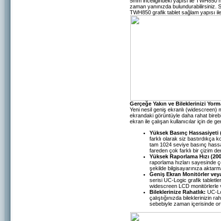
5mm inceliğindeki yapısı ile TWH850 haf
zaman yanınızda bulundurabilirsiniz. S
TWH850 grafik tablet sağlam yapısı ile
Gerçeğe Yakın ve Bileklerinizi Yorm
Yeni nesil geniş ekranlı (widescreen) mo
ekrandaki görüntüyle daha rahat bireb
ekran ile çalışan kullanıcılar için de 
Yüksek Basınç Hassasiyeti
farklı olarak siz bastırdıkça
tam 1024 seviye basınç hassas
fareden çok farklı bir çizim d
Yüksek Raporlama Hızı (20
raporlama hızları sayesinde çok
şekilde bilgisayarınıza aktarm
Geniş Ekran Monitörler veya
serisi UC-Logic grafik tabletle
widescreen LCD monitörlerle v
Bileklerinize Rahatlık:
UC-Log
çalıştığınızda bileklerinizin ra
sebebiyle zaman içerisinde or