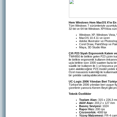
Hem Windows Hem MacOS X'te En Y
Tüm Windows 7 sürümleriyle uyumluluk
32-bit ve 64-bit Windows XP/Vista sür
Windows XP, Windows Vista, W
MacOS 10.4.11 ve üzeri
Adobe Illustrator ve Photos
Corel Draw, PaintShop ve Pai
Maya, 3D Studio Max
Çift P23 Siyah Ergonomik Kalem ve
TWH850 ile birlikte gelen P23 çizim kal
ile birlikte ergonomik kullanım imkan
uçla birlikte size 1000 saatten fazla 
saatlik bir kullanım ile 1 yıl boyunca 
satın alabileceğiniz P23 model yedek k
Özel masaüstü kalemliği ile kullanmadı
bir şekilde saklayabileceksiniz.
UC-Logic 2006 Yılından Beri Türkiye
Türkiye'de 2006 yılından beri uygun fiy
çizerlerin yanısıra Kerem Beyit gibi pro
Teknik Özellikler
Toplam Alan:
315 x 226,3 
Aktif Alan:
203,2 x 127 mm
Basınç Seviyesi:
1024
Rapor Hızı:
200 rps
Çözünürlük:
4000 lpi
Yüzey Malzemesi:
FR-4 cam