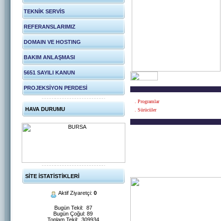
TEKNİK SERVİS
REFERANSLARIMIZ
DOMAIN VE HOSTING
BAKIM ANLAŞMASI
5651 SAYILI KANUN
PROJEKSİYON PERDESİ
. Programlar
HAVA DURUMU
. Sürücüler
SİTE İSTATİSTİKLERİ
Aktif Ziyaretçi:
0
Bugün Tekil: 87
Bugün Çoğul: 89
Toplam Tekil: 309934