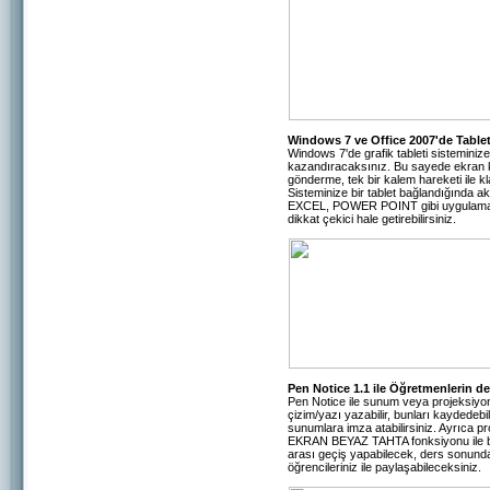
Windows 7 ve Office 2007'de Tablet
Windows 7'de grafik tableti sisteminize
kazandıracaksınız. Bu sayede ekran kl
gönderme, tek bir kalem hareketi ile kla
Sisteminize bir tablet bağlandığında a
EXCEL, POWER POINT gibi uygulamalara 
dikkat çekici hale getirebilirsiniz.
Pen Notice 1.1 ile Öğretmenlerin d
Pen Notice ile sunum veya projeksiyo
çizim/yazı yazabilir, bunları kaydedebil
sunumlara imza atabilirsiniz. Ayrıca p
EKRAN BEYAZ TAHTA fonksiyonu ile bütü
arası geçiş yapabilecek, ders sonunda
öğrencileriniz ile paylaşabileceksiniz.