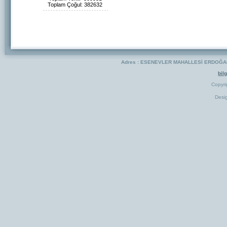
Toplam Çoğul: 382632
Adres : ESENEVLER MAHALLESİ ERDOĞAN 
bil
Copyr
Desi