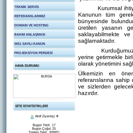
TEKNİK SERVİS
Kurumsal ihtiyaçla
Kanunun tüm gereksi
REFERANSLARIMIZ
bünyesinde bulundur
DOMAIN VE HOSTING
üretilen yasanın ger
saklayabilmekte ve
BAKIM ANLAŞMASI
sağlamaktadır.
5651 SAYILI KANUN
Kurduğumuz sistem
PROJEKSİYON PERDESİ
yerine getirmekle birl
olarak yönetimini sağ
HAVA DURUMU
Ülkemizin en önem
referanslarına sahip 
ve sizlerden gelece
hazırdır.
SİTE İSTATİSTİKLERİ
Aktif Ziyaretçi:
0
Bugün Tekil: 17
Bugün Çoğul: 25
Toplam Tekil: 309951