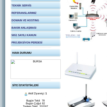
TEKNİK SERVİS
REFERANSLARIMIZ
DOMAIN VE HOSTING
BAKIM ANLAŞMASI
5651 SAYILI KANUN
PROJEKSİYON PERDESİ
HAVA DURUMU
SİTE İSTATİSTİKLERİ
Aktif Ziyaretçi:
1
Bugün Tekil: 78
Bugün Çoğul: 82
Toplam Tekil: 310167