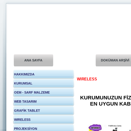
ANA SAYFA
DOKÜMAN ARŞİVİ
HAKKIMIZDA
WIRELESS
KURUMSAL
OEM - SARF MALZEME
KURUMUNUZUN FİZİ
WEB TASARIM
EN UYGUN KAB
GRAFİK TABLET
WIRELESS
PROJEKSİYON