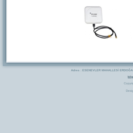
Adres : ESENEVLER MAHALLESİ ERDOĞAN 
bil
Copyr
Desi